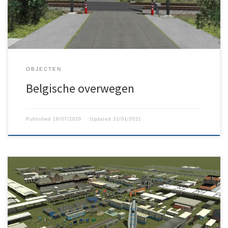
OBJECTEN
Belgische overwegen
Published
18/07/2020
Updated
31/01/2021
Dit is een samengesteld pakket van objecten gemaakt door
GertNNRoute (GertMeering). In dit pakket zitten allerlei Belgische
objecten, zoals woningen, fietsenstallingen, stationsobjecten, …
Update 14/02/2026 Bij het drukken op de “download”-knop kom