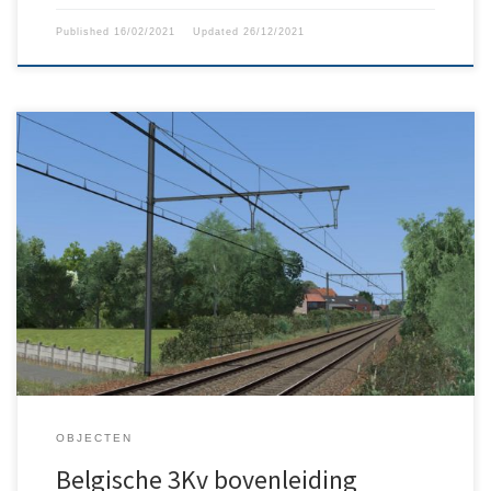
Published
16/02/2021
Updated
26/12/2021
Belgische 3Kv bovenleidingspakket gemaakt door SKlouis. Deze
bovenleiding wordt gebruikt op het Infrabel-netwerk. Bij het
plaatsen in Train Simulator zal de bovenleiding het spoor
automatisch volgen. Een Trackrule is bijgevoegd. Opgelet: de
hoogte van de bovenleiding moet exact 5,7724 m zijn want
anders werkt het pakket niet correct.
OBJECTEN
Belgische 3Kv bovenleiding