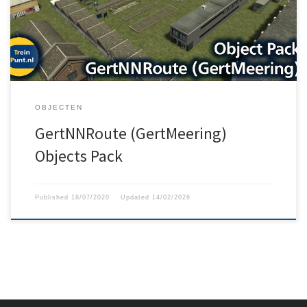
je op de ChrisTrains website terecht. Zoek daar naar de titel “Sjef
en Gert Meering Gratis Scenery Objects […]
OBJECTEN
GertNNRoute (GertMeering)
Objects Pack
Published
18/07/2020
Updated
14/02/2026