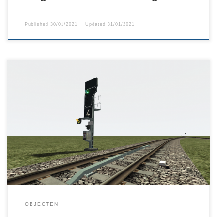
Published
30/01/2021
Updated
31/01/2021
Het Belgische Seinen pakket voor Train Simulator gemaakt door
CoHa.nl. In dit pakket vindt u onder andere: ”Standaard” grote
seinen Vereenvoudigde stopseinen Belgische IOT vertreksignalen
Krokodillen voor MEMOR, ETCS en TBL1+ bakens En nog veel
meer!
OBJECTEN