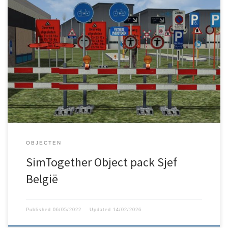
Een samengesteld pakket van Belgische objecten gemaakt door
Sjef. Update 14/02/2026 Bij het drukken op de “download”-knop
kom je op de ChrisTrains website terecht. Zoek daar naar de titel
“Sjef en Gert Meering Gratis Scenery Objects voor DTG Train
Simulator”. Zodra je de link daar klikt, zal je naar de […]
OBJECTEN
SimTogether Object pack Sjef
België
Published
06/05/2022
Updated
14/02/2026