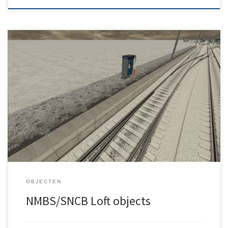
Pakket met loft objecten gemaakt door Gert Meering. In dit
pakket: GM NMBS Hek Wit GM NMBS Hek Wit 1 GM NMBS Hek Wit 2
GM NMBS Hek Wit 2a GM NMBS Hek Wit2b GM NMBS Perron Nieuw
OBJECTEN
NMBS/SNCB Loft objects