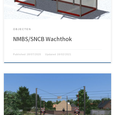
OBJECTEN
NMBS/SNCB Wachthok
Published
18/07/2020
Updated
16/02/2021
Alle bestaande soorten Belgische overwegen inclusief het echte
geluid (oud-en nieuw geluid).