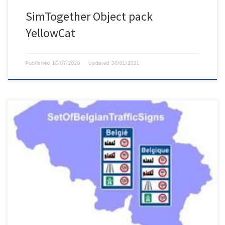
SimTogether Object pack
YellowCat
Published
18/07/2020
Updated
30/01/2021
Set van Belgische verkeersborden Bevat de meeste signalen
behalve die specifiek zijn voor plaatsnamen of signalen met
bepaalde indicaties Er zijn geen directionele signalen naar
plaatsen of steden.