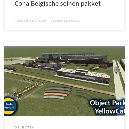
Coha Belgische seinen pakket
Published
18/07/2020
Updated
31/10/2021
Dit is een pakket met Belgische objecten van YellowCat. Inclusief:
V2.1 Set Of Belgian Traffic Signs v1.0.0 V2.0 Assets added for the
route: La Ligne District Sud-Ouest version 5 V1.1 ScenetteFriterie
1.0.0 V1.0 Assets for the route: La Ligne District Sud-Ouest SNCB –
NMBS Platform V1.0 Cycle V1.0 Metal Mesh […]
OBJECTEN