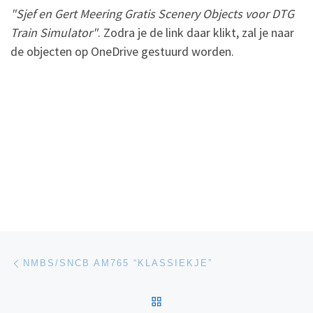
"Sjef en Gert Meering Gratis Scenery Objects voor DTG
Train Simulator"
. Zodra je de link daar klikt, zal je naar
de objecten op OneDrive gestuurd worden.
Post navigation
Previous post
NMBS/SNCB AM765 “KLASSIEKJE”
BACK TO POST LIST