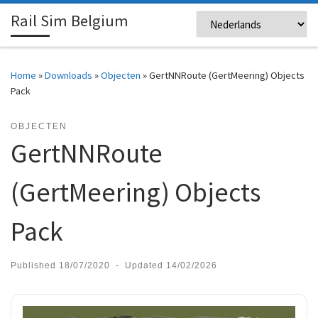
Rail Sim Belgium
Skip to content
Me
Home
»
Downloads
»
Objecten
»
GertNNRoute (GertMeering) Objects
Pack
OBJECTEN
GertNNRoute
(GertMeering) Objects
Pack
Published
18/07/2020
-
Updated
14/02/2026