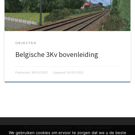
hoogte van de bovenleiding moet exact 5,7724 m zijn want
anders werkt het pakket niet correct.
OBJECTEN
Belgische 3Kv bovenleiding
Published
30/01/2021
Updated
31/01/2021
© 2026
Rail Sim Belgium
– All rights reserved
We gebruiken cookies om ervoor te zorgen dat we u de beste