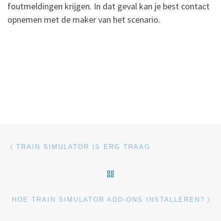
foutmeldingen krijgen. In dat geval kan je best contact
opnemen met de maker van het scenario.
Post navigation
Previous post
TRAIN SIMULATOR IS ERG TRAAG
BACK TO POST LIST
Ne
HOE TRAIN SIMULATOR ADD-ONS INSTALLEREN?