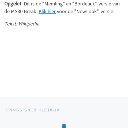
Opgelet:
Dit is de "Memling" en "Bordeaux"-versie van
de MS80 Break.
Klik hier
voor de "NewLook"-versie.
Tekst: Wikipedia
Post navigation
Previous post
NMBS/SNCB HLE18-19
BACK TO POST LIST