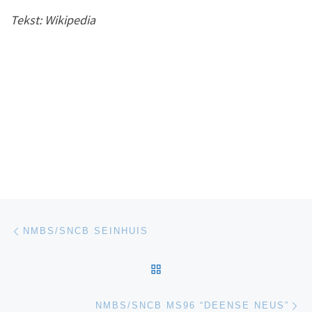
Tekst: Wikipedia
Post navigation
Previous post
NMBS/SNCB SEINHUIS
BACK TO POST LIST
Ne
NMBS/SNCB MS96 “DEENSE NEUS”